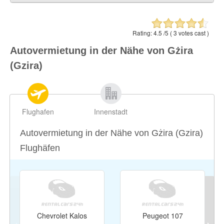
Ta’ Xbiex (Ta' Xbiex)
0.58 ml / 0.94 km
Saint John
0.67 ml / 1.08 km
Rating:
4.5
/5 (
3
votes cast )
Pietà (Pieta)
0.86 ml / 1.38 km
Autovermietung in der Nähe von Gżira
San Ġiljan (San Giljan)
0.87 ml / 1.41 km
(Gzira)
Sliema
0.9 ml / 1.45 km
Flughafen
Innenstadt
Autovermietung in der Nähe von Gżira (Gzira)
Flughäfen
Chevrolet Kalos
Peugeot 107