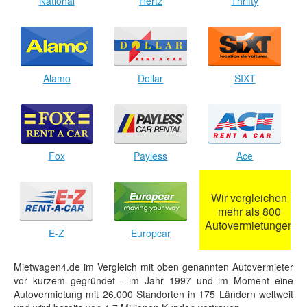
National
Hertz
Thrifty
Alamo
Dollar
SIXT
Fox
Payless
Ace
Wir vergleichen
mehr als 800
Autovermietungen
E-Z
Europcar
Mietwagen4.de im Vergleich mit oben genannten Autovermieter
vor kurzem gegründet - im Jahr 1997 und im Moment eine
Autovermietung mit 26.000 Standorten in 175 Ländern weltweit