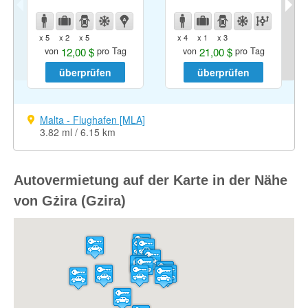
x 5
x 2
x 5
x 4
x 1
x 3
12,00 $
21,00 $
von
pro Tag
von
pro Tag
überprüfen
überprüfen
Malta - Flughafen [MLA]
3.82 ml / 6.15 km
Autovermietung auf der Karte in der Nähe
von Gżira (Gzira)