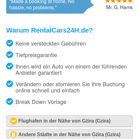
Made a booking at home. No
Mr. G. Harris
hassle, no problems.
Warum RentalCars24H.de?
Keine versteckten Gebühren
Tiefpreisgarantie
Ihnen wird ein Auto von einem der führenden
Anbieter garantiert
Verändern oder stornieren Sie Ihre Buchung
online schnell und einfach
Break Down Vorlage
Flughafen in der Nähe von Gżira (Gzira)
Malta - Flughafen [MLA]
Andere Städte in der Nähe von Gżira (Gzira)