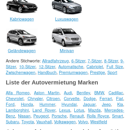
Kabriowagen
Luxuswagen
Geländewagen
Minivan
Andere Stichworte:
Allradfahrzeug
,
6-Sitzer
,
7-Sitzer
,
8-Sitzer
,
9-
Sitzer
,
10-Sitzer
,
12-Sitzer
,
Automatische
,
Cabriolet
,
Full Size
,
Zwischenwagen
,
Handbuch
,
Premiumwagen
,
Prestige
,
Sport
Liste der Autovermietung Marken
Alfa Romeo
,
Aston Martin
,
Audi
,
Bentley
,
BMW
,
Cadillac
,
Chevrolet
,
Chrysler
,
Citroen
,
Corvette
,
Dodge
,
Ferrari
,
Fiat
,
Ford
,
Honda
,
Hummer
,
Hyundai
,
Jaguar
,
Jeep
,
Kia
,
Lamborghini
,
Land Rover
,
Lexus
,
Lotus
,
Mazda
,
Mercedes-
Benz
,
Nissan
,
Peugeot
,
Porsche
,
Renault
,
Rolls Royce
,
Smart
,
Subaru
,
Toyota
,
Vauxhall
,
Volkswagen
,
Volvo
,
Westfield