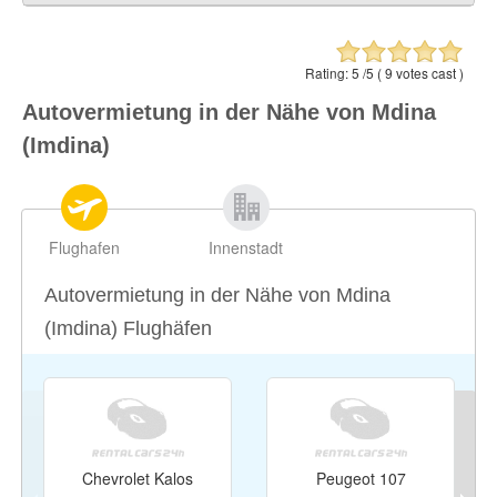
Mtarfa (Imtarfa)
0.49 ml / 0.78 km
Rabat
1 ml / 1.61 km
Rating:
5
/5 (
9
votes cast )
Mosta
2.01 ml / 3.23 km
Autovermietung in der Nähe von Mdina
Dingli
2.1 ml / 3.38 km
(Imdina)
Attard
2.25 ml / 3.62 km
Flughafen
Innenstadt
Autovermietung in der Nähe von Mdina
(Imdina) Flughäfen
Chevrolet Kalos
Peugeot 107