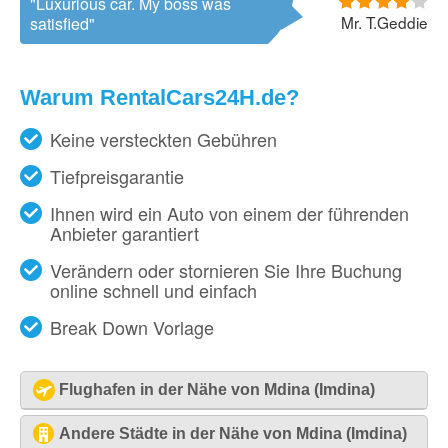
Luxurious car. My boss was
Mr. T.Geddie
satisfied
Warum RentalCars24H.de?
Keine versteckten Gebühren
Tiefpreisgarantie
Ihnen wird ein Auto von einem der führenden
Anbieter garantiert
Verändern oder stornieren Sie Ihre Buchung
online schnell und einfach
Break Down Vorlage
Flughafen in der Nähe von Mdina (Imdina)
Malta - Flughafen [MLA]
Andere Städte in der Nähe von Mdina (Imdina)