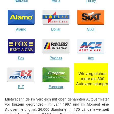
National
Hertz
Thrifty
Alamo
Dollar
SIXT
Fox
Payless
Ace
Wir vergleichen
mehr als 800
Autovermietungen
E-Z
Europcar
Mietwagen4.de im Vergleich mit oben genannten Autovermieter
vor kurzem gegründet - im Jahr 1997 und im Moment eine
Autovermietung mit 26.000 Standorten in 175 Ländern weltweit