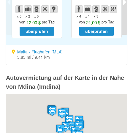
x 5
x 2
x 5
x 4
x 1
x 3
12,00 $
21,00 $
von
pro Tag
von
pro Tag
überprüfen
überprüfen
Malta - Flughafen [MLA]
5.85 ml / 9.41 km
Autovermietung auf der Karte in der Nähe
von Mdina (Imdina)