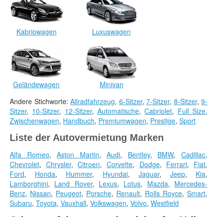
Kabriowagen
Luxuswagen
Geländewagen
Minivan
Andere Stichworte:
Allradfahrzeug
,
6-Sitzer
,
7-Sitzer
,
8-Sitzer
,
9-
Sitzer
,
10-Sitzer
,
12-Sitzer
,
Automatische
,
Cabriolet
,
Full Size
,
Zwischenwagen
,
Handbuch
,
Premiumwagen
,
Prestige
,
Sport
Liste der Autovermietung Marken
Alfa Romeo
,
Aston Martin
,
Audi
,
Bentley
,
BMW
,
Cadillac
,
Chevrolet
,
Chrysler
,
Citroen
,
Corvette
,
Dodge
,
Ferrari
,
Fiat
,
Ford
,
Honda
,
Hummer
,
Hyundai
,
Jaguar
,
Jeep
,
Kia
,
Lamborghini
,
Land Rover
,
Lexus
,
Lotus
,
Mazda
,
Mercedes-
Benz
,
Nissan
,
Peugeot
,
Porsche
,
Renault
,
Rolls Royce
,
Smart
,
Subaru
,
Toyota
,
Vauxhall
,
Volkswagen
,
Volvo
,
Westfield