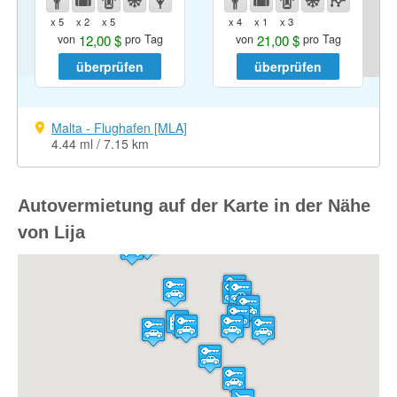
x 5
x 2
x 5
x 4
x 1
x 3
12,00 $
21,00 $
von
pro Tag
von
pro Tag
überprüfen
überprüfen
Malta - Flughafen [MLA]
4.44 ml / 7.15 km
Autovermietung auf der Karte in der Nähe
von Lija