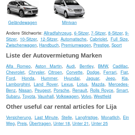
Geländewagen
Minivan
Andere Stichworte:
Allradfahrzeug
,
6-Sitzer
,
7-Sitzer
,
8-Sitzer
,
9-
Sitzer
,
10-Sitzer
,
12-Sitzer
,
Automatische
,
Cabriolet
,
Full Size
,
Zwischenwagen
,
Handbuch
,
Premiumwagen
,
Prestige
,
Sport
Liste der Autovermietung Marken
Alfa Romeo
,
Aston Martin
,
Audi
,
Bentley
,
BMW
,
Cadillac
,
Chevrolet
,
Chrysler
,
Citroen
,
Corvette
,
Dodge
,
Ferrari
,
Fiat
,
Ford
,
Honda
,
Hummer
,
Hyundai
,
Jaguar
,
Jeep
,
Kia
,
Lamborghini
,
Land Rover
,
Lexus
,
Lotus
,
Mazda
,
Mercedes-
Benz
,
Nissan
,
Peugeot
,
Porsche
,
Renault
,
Rolls Royce
,
Smart
,
Subaru
,
Toyota
,
Vauxhall
,
Volkswagen
,
Volvo
,
Westfield
Other useful car rental articles for Lija
Versicherung
,
Last Minute
,
Stelle
,
Langfristige
,
Monatlich
,
Ein
Weg
,
Preis
,
Übertragen
,
Unter 18
,
Unter 21
,
Unter 25