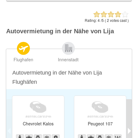
Balzan
0.48 ml / 0.78 km
L-Iklin
0.5 ml / 0.8 km
Rating:
4
/5 (
2
votes cast )
Attard
0.78 ml / 1.26 km
Autovermietung in der Nähe von Lija
Birkirkara
0.86 ml / 1.38 km
Naxxar
0.92 ml / 1.47 km
Flughafen
Innenstadt
Autovermietung in der Nähe von Lija
Flughäfen
Chevrolet Kalos
Peugeot 107