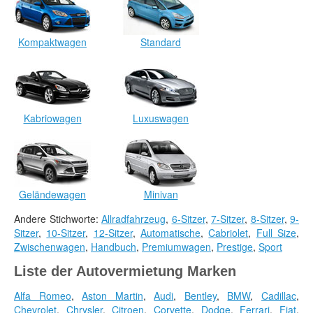
Kompaktwagen
Standard
Kabriowagen
Luxuswagen
Geländewagen
Minivan
Andere Stichworte:
Allradfahrzeug
,
6-Sitzer
,
7-Sitzer
,
8-Sitzer
,
9-
Sitzer
,
10-Sitzer
,
12-Sitzer
,
Automatische
,
Cabriolet
,
Full Size
,
Zwischenwagen
,
Handbuch
,
Premiumwagen
,
Prestige
,
Sport
Liste der Autovermietung Marken
Alfa Romeo
,
Aston Martin
,
Audi
,
Bentley
,
BMW
,
Cadillac
,
Chevrolet
,
Chrysler
,
Citroen
,
Corvette
,
Dodge
,
Ferrari
,
Fiat
,