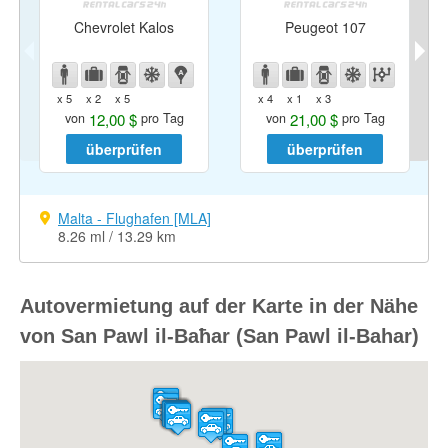
Chevrolet Kalos
Peugeot 107
x 5
x 2
x 5
x 4
x 1
x 3
12,00 $
21,00 $
von
pro Tag
von
pro Tag
überprüfen
überprüfen
Malta - Flughafen [MLA]
8.26 ml / 13.29 km
Autovermietung auf der Karte in der Nähe
von San Pawl il-Baħar (San Pawl il-Bahar)