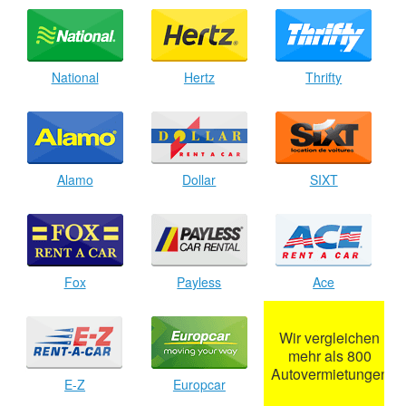
National
Hertz
Thrifty
Alamo
Dollar
SIXT
Fox
Payless
Ace
Wir vergleichen
mehr als 800
Autovermietungen
E-Z
Europcar