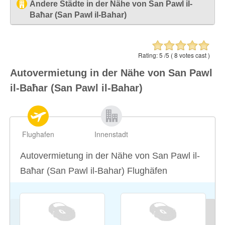
Malta - Flughafen [MLA]
Andere Städte in der Nähe von San Pawl il-
Baħar (San Pawl il-Bahar)
Għargħur (Gharghur)
2.73 ml / 4.4 km
Mosta
2.92 ml / 4.7 km
Rating:
5
/5 (
8
votes cast )
Naxxar
3 ml / 4.83 km
Autovermietung in der Nähe von San Pawl
Mellieħa (Mellieha)
3.01 ml / 4.85 km
il-Baħar (San Pawl il-Bahar)
Mġarr (Imgarr)
3.45 ml / 5.55 km
Flughafen
Innenstadt
Autovermietung in der Nähe von San Pawl il-
Baħar (San Pawl il-Bahar) Flughäfen