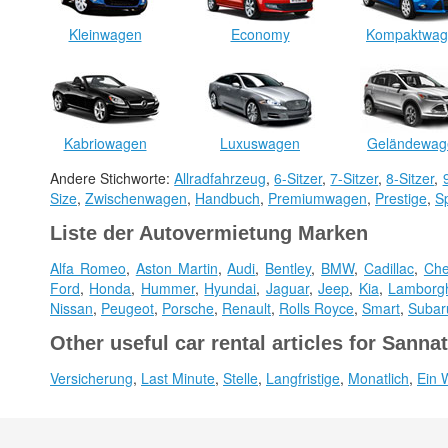
Kleinwagen
Economy
Kompaktwag
Kabriowagen
Luxuswagen
Geländewag
Andere Stichworte:
Allradfahrzeug
,
6-Sitzer
,
7-Sitzer
,
8-Sitzer
,
Size
,
Zwischenwagen
,
Handbuch
,
Premiumwagen
,
Prestige
,
S
Liste der Autovermietung Marken
Alfa Romeo
,
Aston Martin
,
Audi
,
Bentley
,
BMW
,
Cadillac
,
Che
Ford
,
Honda
,
Hummer
,
Hyundai
,
Jaguar
,
Jeep
,
Kia
,
Lamborgh
Nissan
,
Peugeot
,
Porsche
,
Renault
,
Rolls Royce
,
Smart
,
Subar
Other useful car rental articles for Sannat
Versicherung
,
Last Minute
,
Stelle
,
Langfristige
,
Monatlich
,
Ein 