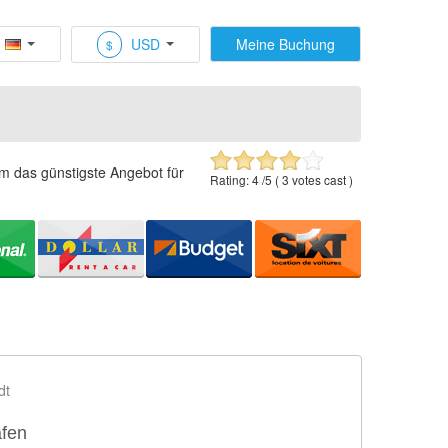
USD
Meine Buchung
$
um das günstigste Angebot für
Rating:
4
/5 (
3
votes cast )
dt
äfen