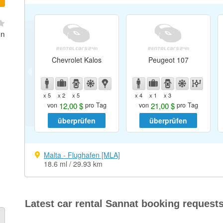
on
Chevrolet Kalos
Peugeot 107
x 5
x 2
x 5
x 4
x 1
x 3
12,00 $
21,00 $
von
pro Tag
von
pro Tag
überprüfen
überprüfen
Malta - Flughafen [MLA]
18.6 ml / 29.93 km
Latest car rental Sannat booking request