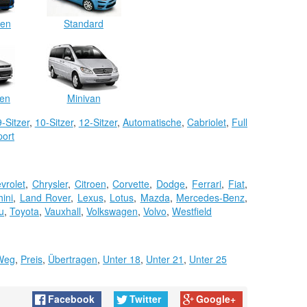
en
Standard
en
Minivan
9-Sitzer
,
10-Sitzer
,
12-Sitzer
,
Automatische
,
Cabriolet
,
Full
port
vrolet
,
Chrysler
,
Citroen
,
Corvette
,
Dodge
,
Ferrari
,
Fiat
,
ini
,
Land Rover
,
Lexus
,
Lotus
,
Mazda
,
Mercedes-Benz
,
u
,
Toyota
,
Vauxhall
,
Volkswagen
,
Volvo
,
Westfield
Weg
,
Preis
,
Übertragen
,
Unter 18
,
Unter 21
,
Unter 25
Facebook
Twitter
Google+