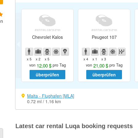
on
Chevrolet Kalos
Peugeot 107
x 5
x 2
x 5
x 4
x 1
x 3
12,00 $
21,00 $
von
pro Tag
von
pro Tag
überprüfen
überprüfen
Malta - Flughafen [MLA]
0.72 ml / 1.16 km
Latest car rental Luqa booking requests