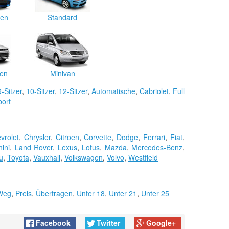
en
Standard
en
Minivan
9-Sitzer
,
10-Sitzer
,
12-Sitzer
,
Automatische
,
Cabriolet
,
Full
port
vrolet
,
Chrysler
,
Citroen
,
Corvette
,
Dodge
,
Ferrari
,
Fiat
,
ini
,
Land Rover
,
Lexus
,
Lotus
,
Mazda
,
Mercedes-Benz
,
u
,
Toyota
,
Vauxhall
,
Volkswagen
,
Volvo
,
Westfield
Weg
,
Preis
,
Übertragen
,
Unter 18
,
Unter 21
,
Unter 25
Facebook
Twitter
Google+