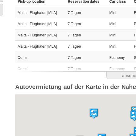
Pick-up location
Reservation dates
Car class
C
Malta - Flughafen [MLA]
7 Tagen
Mini
P
Malta - Flughafen [MLA]
7 Tagen
Mini
P
Malta - Flughafen [MLA]
7 Tagen
Mini
P
Malta - Flughafen [MLA]
7 Tagen
Mini
P
Qormi
7 Tagen
Economy
S
Qormi
7 Tagen
Economy
S
anseh
Qormi
7 Tagen
Economy
S
Autovermietung auf der Karte in der Näh
Malta - Flughafen [MLA]
6 Tagen
Mini
P
Malta - Flughafen [MLA]
6 Tagen
Mini
P
Malta - Flughafen [MLA]
3 Tagen
Mini
P
Malta - Flughafen [MLA]
4 Tagen
Mini
P
Malta - Flughafen [MLA]
4 Tagen
Mini
P