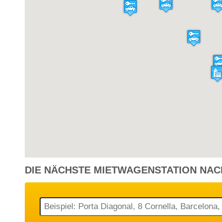
Malta - Flughafen [MLA]
7 Tagen
Mini
P
Malta - Flughafen [MLA]
1 Tag
Economy
P
Malta - Flughafen [MLA]
13 Tagen
Mini
P
DIE NÄCHSTE
MIETWAGENSTATION
NAC