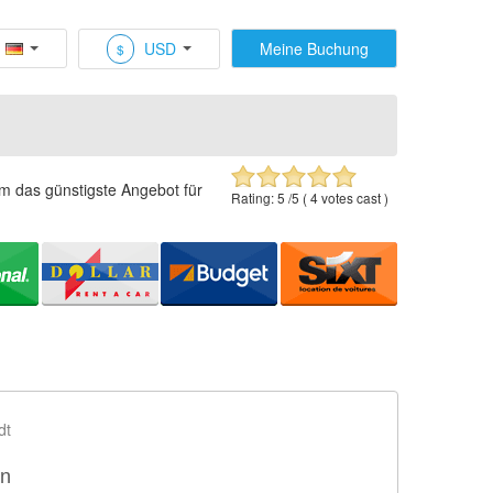
USD
Meine Buchung
$
um das günstigste Angebot für
Rating:
5
/5 (
4
votes cast )
dt
en