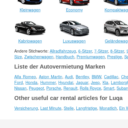
Kleinwagen
Economy
Kompaktwag
Kabriowagen
Luxuswagen
Geländewag
Andere Stichworte:
Allradfahrzeug
,
6-Sitzer
,
7-Sitzer
,
8-Sitzer
,
Size
,
Zwischenwagen
,
Handbuch
,
Premiumwagen
,
Prestige
,
S
Liste der Autovermietung Marken
Alfa Romeo
,
Aston Martin
,
Audi
,
Bentley
,
BMW
,
Cadillac
,
Che
Ford
,
Honda
,
Hummer
,
Hyundai
,
Jaguar
,
Jeep
,
Kia
,
Lamborgh
Nissan
,
Peugeot
,
Porsche
,
Renault
,
Rolls Royce
,
Smart
,
Subar
Other useful car rental articles for Luqa
Versicherung
,
Last Minute
,
Stelle
,
Langfristige
,
Monatlich
,
Ein 