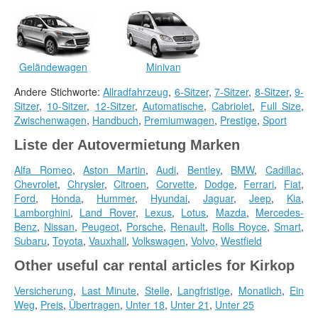
Geländewagen
Minivan
Andere Stichworte:
Allradfahrzeug
,
6-Sitzer
,
7-Sitzer
,
8-Sitzer
,
9-
Sitzer
,
10-Sitzer
,
12-Sitzer
,
Automatische
,
Cabriolet
,
Full Size
,
Zwischenwagen
,
Handbuch
,
Premiumwagen
,
Prestige
,
Sport
Liste der Autovermietung Marken
Alfa Romeo
,
Aston Martin
,
Audi
,
Bentley
,
BMW
,
Cadillac
,
Chevrolet
,
Chrysler
,
Citroen
,
Corvette
,
Dodge
,
Ferrari
,
Fiat
,
Ford
,
Honda
,
Hummer
,
Hyundai
,
Jaguar
,
Jeep
,
Kia
,
Lamborghini
,
Land Rover
,
Lexus
,
Lotus
,
Mazda
,
Mercedes-
Benz
,
Nissan
,
Peugeot
,
Porsche
,
Renault
,
Rolls Royce
,
Smart
,
Subaru
,
Toyota
,
Vauxhall
,
Volkswagen
,
Volvo
,
Westfield
Other useful car rental articles for Kirkop
Versicherung
,
Last Minute
,
Stelle
,
Langfristige
,
Monatlich
,
Ein
Weg
,
Preis
,
Übertragen
,
Unter 18
,
Unter 21
,
Unter 25