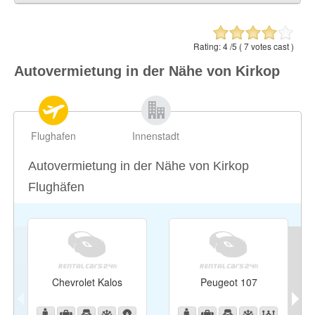
Safi
0.63 ml / 1.02 km
Żurrieq (Zurrieq)
0.99 ml / 1.59 km
Rating:
4
/5 (
7
votes cast )
Mqabba
1.03 ml / 1.65 km
Autovermietung in der Nähe von Kirkop
Gudja
1.11 ml / 1.78 km
Luqa
1.17 ml / 1.88 km
Flughafen
Innenstadt
Autovermietung in der Nähe von Kirkop
Flughäfen
Chevrolet Kalos
Peugeot 107