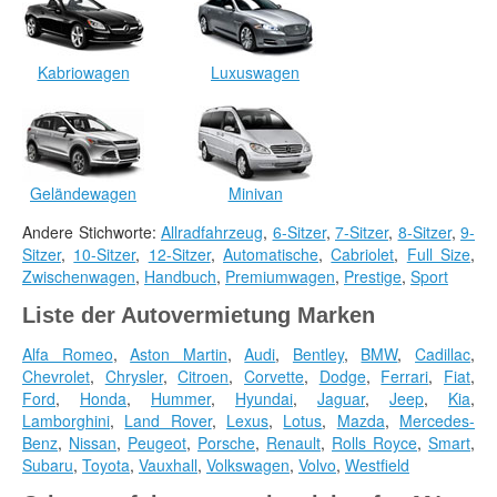
Kabriowagen
Luxuswagen
Geländewagen
Minivan
Andere Stichworte:
Allradfahrzeug
,
6-Sitzer
,
7-Sitzer
,
8-Sitzer
,
9-
Sitzer
,
10-Sitzer
,
12-Sitzer
,
Automatische
,
Cabriolet
,
Full Size
,
Zwischenwagen
,
Handbuch
,
Premiumwagen
,
Prestige
,
Sport
Liste der Autovermietung Marken
Alfa Romeo
,
Aston Martin
,
Audi
,
Bentley
,
BMW
,
Cadillac
,
Chevrolet
,
Chrysler
,
Citroen
,
Corvette
,
Dodge
,
Ferrari
,
Fiat
,
Ford
,
Honda
,
Hummer
,
Hyundai
,
Jaguar
,
Jeep
,
Kia
,
Lamborghini
,
Land Rover
,
Lexus
,
Lotus
,
Mazda
,
Mercedes-
Benz
,
Nissan
,
Peugeot
,
Porsche
,
Renault
,
Rolls Royce
,
Smart
,
Subaru
,
Toyota
,
Vauxhall
,
Volkswagen
,
Volvo
,
Westfield