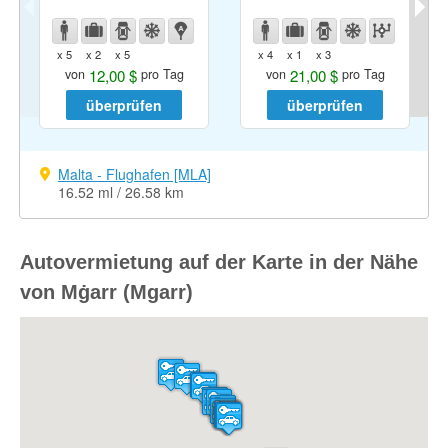
x 5
x 2
x 5
x 4
x 1
x 3
12,00 $
21,00 $
von
pro Tag
von
pro Tag
überprüfen
überprüfen
Malta - Flughafen [MLA]
16.52 ml / 26.58 km
Autovermietung auf der Karte in der Nähe
von Mġarr (Mgarr)