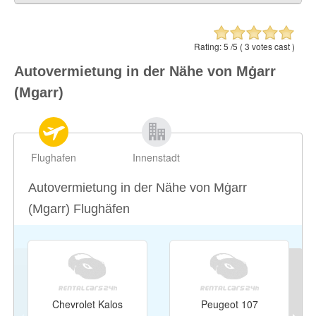
Għajnsielem (Ghajnsielem)
0.56 ml / 0.91 km
Nadur
0.87 ml / 1.39 km
Rating:
5
/5 (
3
votes cast )
Qala
1.1 ml / 1.77 km
Autovermietung in der Nähe von Mġarr
Xewkija
2.13 ml / 3.43 km
(Mgarr)
Xagħra (Xaghra)
2.42 ml / 3.89 km
Flughafen
Innenstadt
Autovermietung in der Nähe von Mġarr
(Mgarr) Flughäfen
Chevrolet Kalos
Peugeot 107