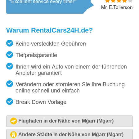
Excellent service every time!
Mr. E.Tollerson
Warum RentalCars24H.de?
Keine versteckten Gebühren
Tiefpreisgarantie
Ihnen wird ein Auto von einem der führenden
Anbieter garantiert
Verändern oder stornieren Sie Ihre Buchung
online schnell und einfach
Break Down Vorlage
Flughafen in der Nähe von Mġarr (Mgarr)
Malta - Flughafen [MLA]
Andere Städte in der Nähe von Mġarr (Mgarr)