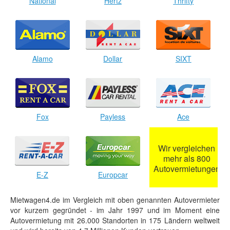
National
Hertz
Thrifty
Alamo
Dollar
SIXT
Fox
Payless
Ace
Wir vergleichen
mehr als 800
Autovermietungen
E-Z
Europcar
Mietwagen4.de im Vergleich mit oben genannten Autovermieter
vor kurzem gegründet - im Jahr 1997 und im Moment eine
Autovermietung mit 26.000 Standorten in 175 Ländern weltweit