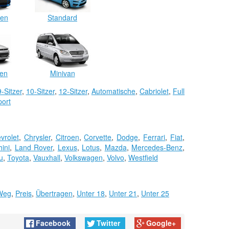
en
Standard
en
Minivan
9-Sitzer
,
10-Sitzer
,
12-Sitzer
,
Automatische
,
Cabriolet
,
Full
port
vrolet
,
Chrysler
,
Citroen
,
Corvette
,
Dodge
,
Ferrari
,
Fiat
,
ini
,
Land Rover
,
Lexus
,
Lotus
,
Mazda
,
Mercedes-Benz
,
u
,
Toyota
,
Vauxhall
,
Volkswagen
,
Volvo
,
Westfield
Weg
,
Preis
,
Übertragen
,
Unter 18
,
Unter 21
,
Unter 25
Facebook
Twitter
Google+