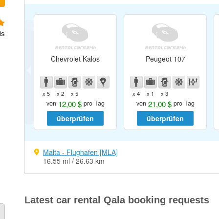
is
Chevrolet Kalos
Peugeot 107
x 5
x 2
x 5
x 4
x 1
x 3
12,00 $
21,00 $
von
pro Tag
von
pro Tag
überprüfen
überprüfen
Malta - Flughafen [MLA]
16.55 ml / 26.63 km
Latest car rental Qala booking requests