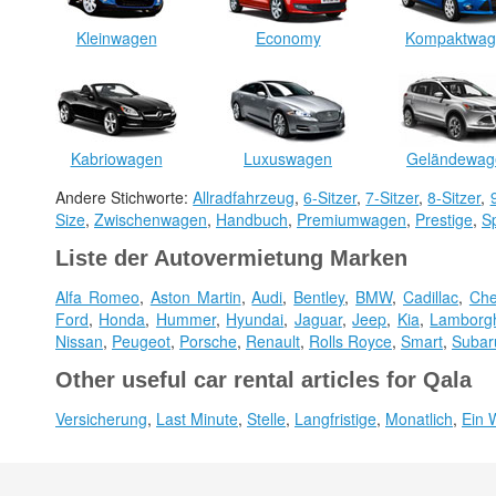
Kleinwagen
Economy
Kompaktwag
Kabriowagen
Luxuswagen
Geländewag
Andere Stichworte:
Allradfahrzeug
,
6-Sitzer
,
7-Sitzer
,
8-Sitzer
,
Size
,
Zwischenwagen
,
Handbuch
,
Premiumwagen
,
Prestige
,
S
Liste der Autovermietung Marken
Alfa Romeo
,
Aston Martin
,
Audi
,
Bentley
,
BMW
,
Cadillac
,
Che
Ford
,
Honda
,
Hummer
,
Hyundai
,
Jaguar
,
Jeep
,
Kia
,
Lamborgh
Nissan
,
Peugeot
,
Porsche
,
Renault
,
Rolls Royce
,
Smart
,
Subar
Other useful car rental articles for Qala
Versicherung
,
Last Minute
,
Stelle
,
Langfristige
,
Monatlich
,
Ein 