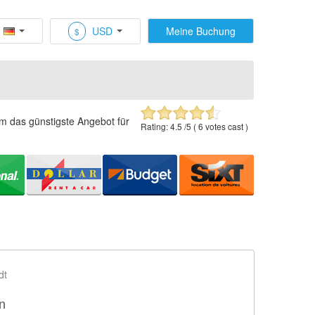
USD
Meine Buchung
$
um das günstigste Angebot für
Rating:
4.5
/5 (
6
votes cast )
dt
n