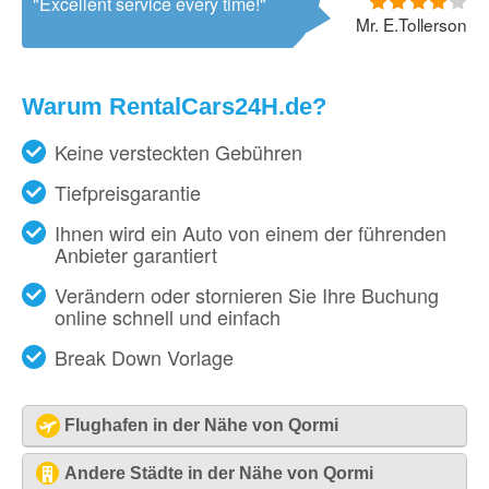
Excellent service every time!
Mr. E.Tollerson
Warum RentalCars24H.de?
Keine versteckten Gebühren
Tiefpreisgarantie
Ihnen wird ein Auto von einem der führenden
Anbieter garantiert
Verändern oder stornieren Sie Ihre Buchung
online schnell und einfach
Break Down Vorlage
Flughafen in der Nähe von Qormi
Malta - Flughafen [MLA]
Andere Städte in der Nähe von Qormi