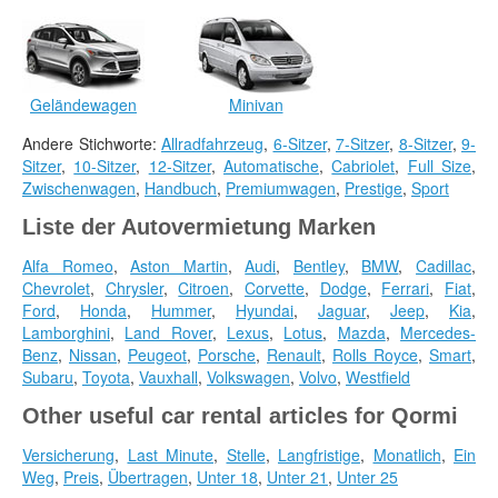
Geländewagen
Minivan
Andere Stichworte:
Allradfahrzeug
,
6-Sitzer
,
7-Sitzer
,
8-Sitzer
,
9-
Sitzer
,
10-Sitzer
,
12-Sitzer
,
Automatische
,
Cabriolet
,
Full Size
,
Zwischenwagen
,
Handbuch
,
Premiumwagen
,
Prestige
,
Sport
Liste der Autovermietung Marken
Alfa Romeo
,
Aston Martin
,
Audi
,
Bentley
,
BMW
,
Cadillac
,
Chevrolet
,
Chrysler
,
Citroen
,
Corvette
,
Dodge
,
Ferrari
,
Fiat
,
Ford
,
Honda
,
Hummer
,
Hyundai
,
Jaguar
,
Jeep
,
Kia
,
Lamborghini
,
Land Rover
,
Lexus
,
Lotus
,
Mazda
,
Mercedes-
Benz
,
Nissan
,
Peugeot
,
Porsche
,
Renault
,
Rolls Royce
,
Smart
,
Subaru
,
Toyota
,
Vauxhall
,
Volkswagen
,
Volvo
,
Westfield
Other useful car rental articles for Qormi
Versicherung
,
Last Minute
,
Stelle
,
Langfristige
,
Monatlich
,
Ein
Weg
,
Preis
,
Übertragen
,
Unter 18
,
Unter 21
,
Unter 25