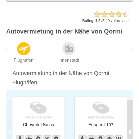
Ħamrun (Hamrun)
0.92 ml / 1.48 km
Santa Venera
1.03 ml / 1.66 km
Rating:
4.5
/5 (
9
votes cast )
Msida (Imsida)
1.29 ml / 2.08 km
Autovermietung in der Nähe von Qormi
Marsa
1.32 ml / 2.13 km
Luqa
1.5 ml / 2.42 km
Flughafen
Innenstadt
Autovermietung in der Nähe von Qormi
Flughäfen
Chevrolet Kalos
Peugeot 107