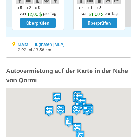
x 5
x 2
x 5
x 4
x 1
x 3
12,00 $
21,00 $
von
pro Tag
von
pro Tag
überprüfen
überprüfen
Malta - Flughafen [MLA]
2.22 ml / 3.58 km
Autovermietung auf der Karte in der Nähe
von Qormi