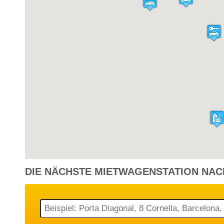
Malta - Flughafen [MLA]
7 Tagen
Mini
P
Malta - Flughafen [MLA]
1 Tag
Economy
P
Malta - Flughafen [MLA]
13 Tagen
Mini
P
DIE NÄCHSTE
MIETWAGENSTATION
NAC