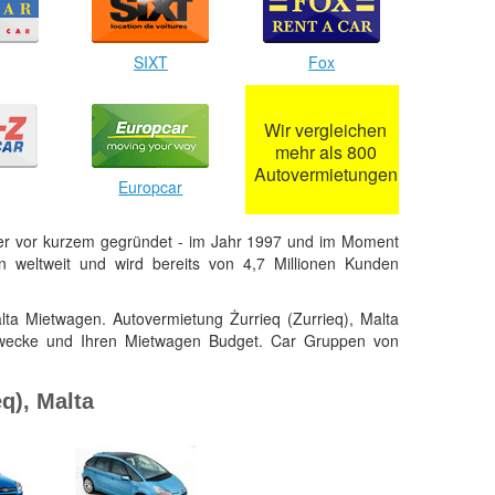
r
SIXT
Fox
Wir vergleichen
mehr als 800
Autovermietungen
Europcar
er vor kurzem gegründet - im Jahr 1997 und im Moment
 weltweit und wird bereits von 4,7 Millionen Kunden
lta Mietwagen. Autovermietung Żurrieq (Zurrieq), Malta
Zwecke und Ihren Mietwagen Budget. Car Gruppen von
q), Malta