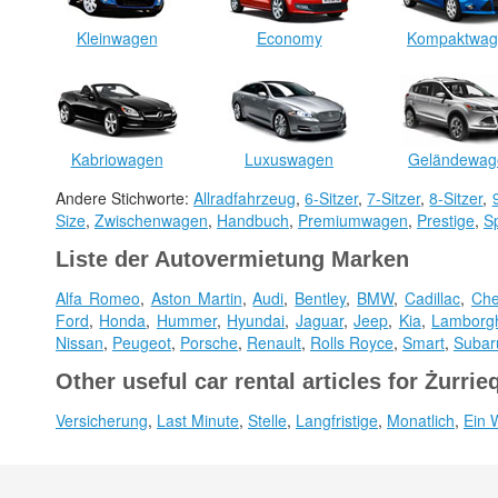
Kleinwagen
Economy
Kompaktwag
Kabriowagen
Luxuswagen
Geländewag
Andere Stichworte:
Allradfahrzeug
,
6-Sitzer
,
7-Sitzer
,
8-Sitzer
,
Size
,
Zwischenwagen
,
Handbuch
,
Premiumwagen
,
Prestige
,
S
Liste der Autovermietung Marken
Alfa Romeo
,
Aston Martin
,
Audi
,
Bentley
,
BMW
,
Cadillac
,
Che
Ford
,
Honda
,
Hummer
,
Hyundai
,
Jaguar
,
Jeep
,
Kia
,
Lamborgh
Nissan
,
Peugeot
,
Porsche
,
Renault
,
Rolls Royce
,
Smart
,
Subar
Other useful car rental articles for Żurrie
Versicherung
,
Last Minute
,
Stelle
,
Langfristige
,
Monatlich
,
Ein 