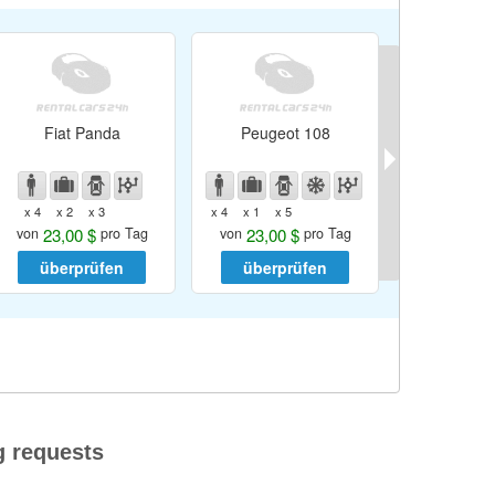
Fiat Panda
Peugeot 108
Kia Pi
x 4
x 2
x 3
x 4
x 1
x 5
x 4
x 1
x 5
23,00 $
23,00 $
23,00
von
pro Tag
von
pro Tag
von
überprüfen
überprüfen
überp
g requests