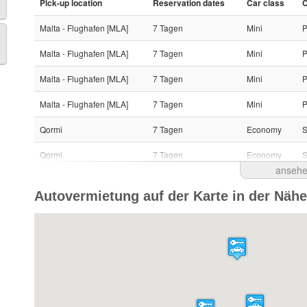
Pick-up location
Reservation dates
Car class
C
Malta - Flughafen [MLA]
7 Tagen
Mini
P
Malta - Flughafen [MLA]
7 Tagen
Mini
P
Malta - Flughafen [MLA]
7 Tagen
Mini
P
Malta - Flughafen [MLA]
7 Tagen
Mini
P
Qormi
7 Tagen
Economy
S
Qormi
7 Tagen
Economy
S
anseh
Qormi
7 Tagen
Economy
S
Autovermietung auf der Karte in der Nähe
Malta - Flughafen [MLA]
6 Tagen
Mini
P
Malta - Flughafen [MLA]
6 Tagen
Mini
P
Malta - Flughafen [MLA]
3 Tagen
Mini
P
Malta - Flughafen [MLA]
4 Tagen
Mini
P
Malta - Flughafen [MLA]
4 Tagen
Mini
P