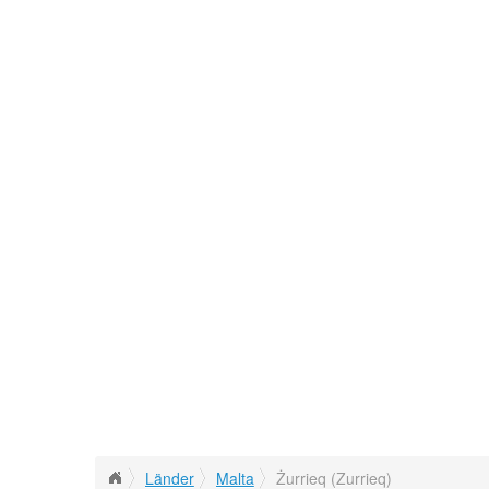
Länder
Malta
Żurrieq (Zurrieq)