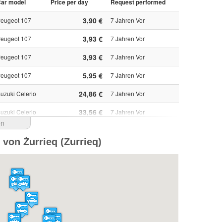
ar model
Price per day
Request performed
3,90 €
eugeot 107
7 Jahren Vor
3,93 €
eugeot 107
7 Jahren Vor
3,93 €
eugeot 107
7 Jahren Vor
5,95 €
eugeot 107
7 Jahren Vor
24,86 €
uzuki Celerio
7 Jahren Vor
33,56 €
uzuki Celerio
7 Jahren Vor
en
33,84 €
uzuki Celerio
8 Jahren Vor
 von Żurrieq (Zurrieq)
32,47 €
eugeot 107
8 Jahren Vor
36,98 €
eugeot 107
8 Jahren Vor
1.379,75 RUB
eugeot 107
8 Jahren Vor
64,86 ₪
eugeot 107
8 Jahren Vor
67,84 ₪
eugeot 107
8 Jahren Vor