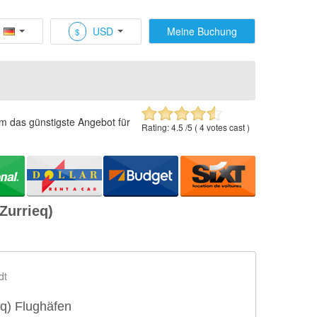
USD
Meine Buchung
$
um das günstigste Angebot für
Rating:
4.5
/5 (
4
votes cast )
Zurrieq)
dt
eq) Flughäfen