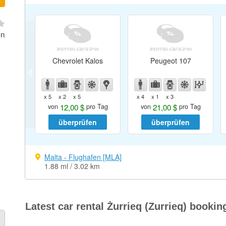
on
Chevrolet Kalos
Peugeot 107
x 5
x 2
x 5
x 4
x 1
x 3
12,00 $
21,00 $
von
pro Tag
von
pro Tag
überprüfen
überprüfen
Malta - Flughafen [MLA]
1.88 ml / 3.02 km
Latest car rental Żurrieq (Zurrieq) bookin