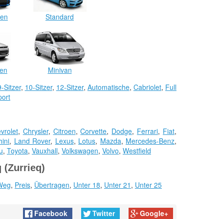
en
Standard
en
Minivan
9-Sitzer
,
10-Sitzer
,
12-Sitzer
,
Automatische
,
Cabriolet
,
Full
port
vrolet
,
Chrysler
,
Citroen
,
Corvette
,
Dodge
,
Ferrari
,
Fiat
,
ini
,
Land Rover
,
Lexus
,
Lotus
,
Mazda
,
Mercedes-Benz
,
u
,
Toyota
,
Vauxhall
,
Volkswagen
,
Volvo
,
Westfield
q (Zurrieq)
Weg
,
Preis
,
Übertragen
,
Unter 18
,
Unter 21
,
Unter 25
Facebook
Twitter
Google+